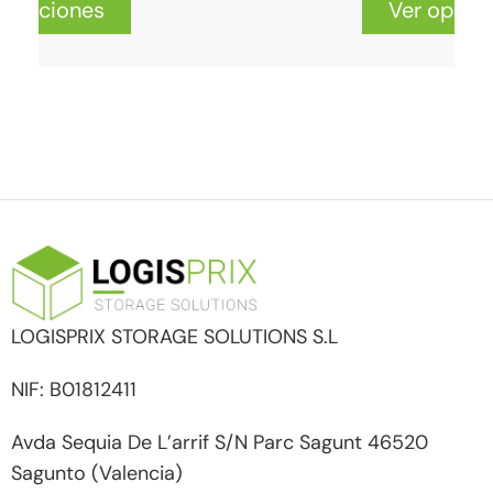
r opciones
Ver opcio
LOGISPRIX STORAGE SOLUTIONS S.L
NIF: B01812411
Avda Sequia De L’arrif S/N Parc Sagunt 46520
Sagunto (Valencia)