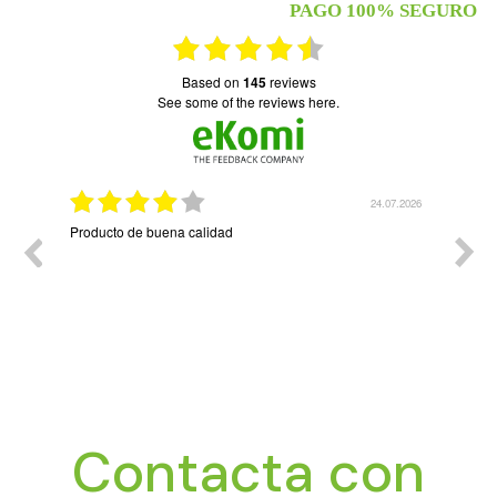
PAGO 100% SEGURO
based on
145
reviews
see some of the reviews here.
07.2026
24.07.2026
Producto de buena calidad
La fa
necesi
Contacta con