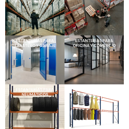
ESTANTERÍAS PARA
ESTANTERÍAS PARA
TRASTERO Y GARAJE
OFICINA Y COMERCIO
ESTANTERÍAS PARA
ESTANTERÍAS PARA
NEUMÁTICOS
PRENDA COLGADA