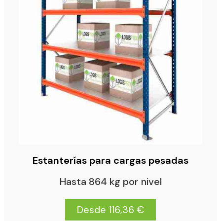
Estanterías para Trasteros
Estanterías para Oficina
Estanterías para Cargas Largas
Estantería Prenda Colgada
Estanterías para Neumáticos
Protectores contra impactos
Accesorios
Bancos de trabajo
TAQUILLAS METÁLICAS
Configurador Taquillas
Accesorios para Taquilla
Bancos de Vestuario
DOCUMENTACIÓN
CONTACTO
641 496 562
Estanterías para cargas pesadas
info@logisprix.com
Hasta 864 kg por nivel
Desde 116,36 €