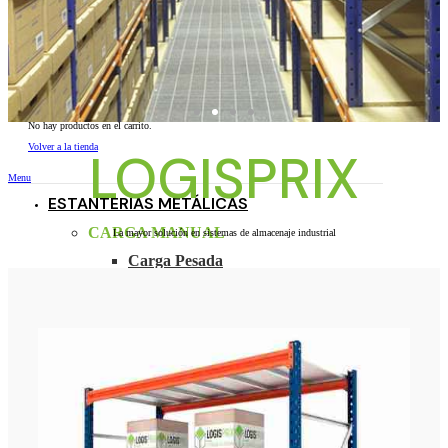
Search
0,00
€
No hay productos en el carrito.
Volver a la tienda
LOGISPRIX
Menu
ESTANTERÍAS METÁLICAS
CARGA MANUAL
La mayor solución en sistemas de almacenaje industrial
Carga Pesada
Carga Media
Carga Ligera
Cantilever
PALETIZACIÓN
Estanterías de paletización
Cantilever
POR APLICACIÓN
Estanterías para Almacén
Estanterías para Naves Industriales