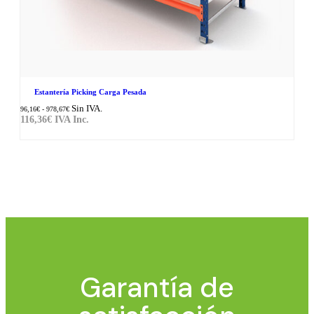
Estantería Picking Carga Pesada
Sin IVA.
96,16
€
-
978,67
€
116,36
€
IVA Inc.
Garantía de