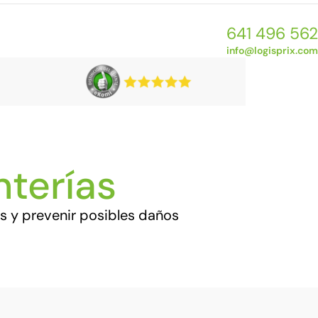
641 496 562
info@logisprix.com
nterías
 y prevenir posibles daños