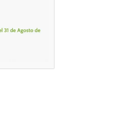
641 496 562
info@logisprix.com