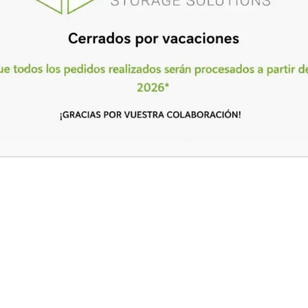
Mi cuenta
Inicio
Mi cuenta
rdiste tu contraseña? Por favor, introduce tu nombre de usuario o correo
ctrónico. Recibirás un enlace para crear una contraseña nueva por correo
ctrónico.