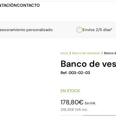
TACIÓN
CONTACTO
sesoramiento personalizado
Envíos 2/5 días*
Inicio
Banco de vestuario
Banco d
Banco de ves
Ref. 003-02-03
EN STOCK
178,80
€
Sin IVA.
216,35
€
IVA Inc.