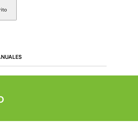
rito
NUALES
o