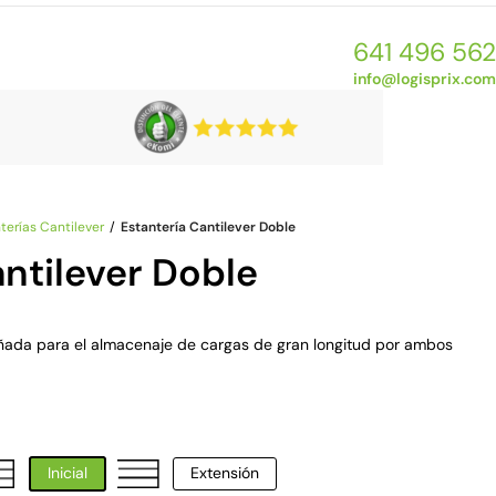
641 496 562
info@logisprix.com
terías Cantilever
Estantería Cantilever Doble
antilever Doble
eñada para el almacenaje de cargas de gran longitud por ambos
Inicial
Extensión