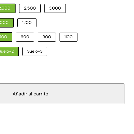
2.000
2.500
3.000
1000
1200
500
600
900
1100
Suelo+2
Suelo+3
Añadir al carrito