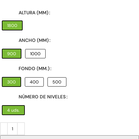
ALTURA (MM)
1800
ANCHO (MM)
900
1000
FONDO (MM.)
300
400
500
NÚMERO DE NIVELES
4 uds.