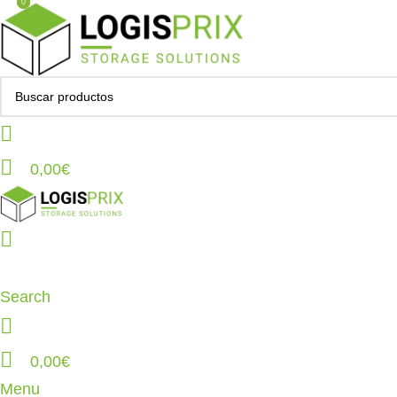
0
0
0,00
€
Search
0,00
€
Menu