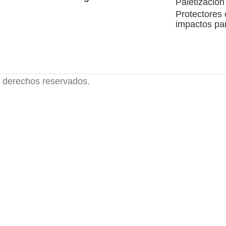
Paletización
Protectores 
impactos par
erechos reservados.