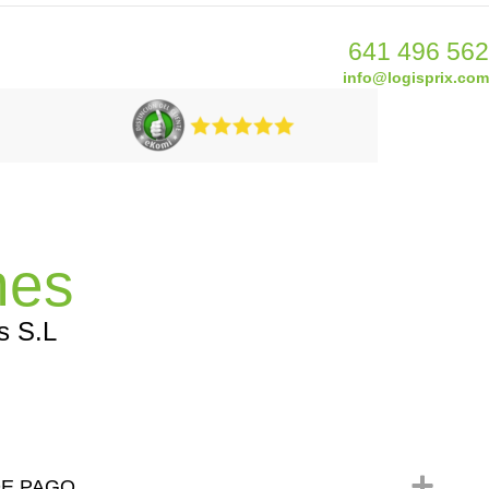
641 496 562
info@logisprix.com
nes
s S.L
DE PAGO