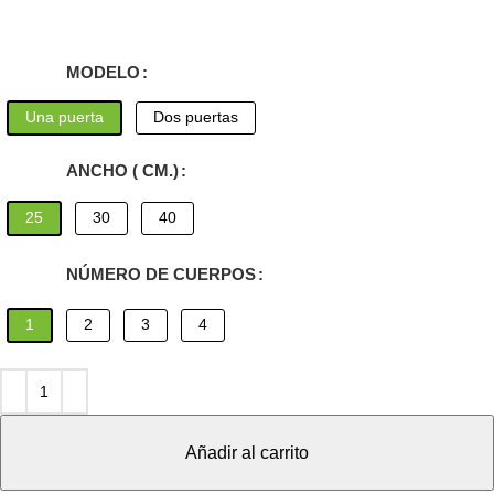
MODELO
Una puerta
Dos puertas
ANCHO ( CM.)
25
30
40
NÚMERO DE CUERPOS
1
2
3
4
Añadir al carrito