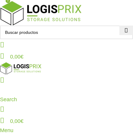
0
0
0,00
€
Search
0,00
€
Menu