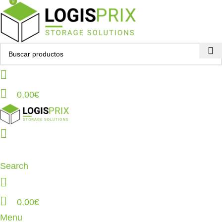
0
0
0,00
€
Search
0,00
€
Menu