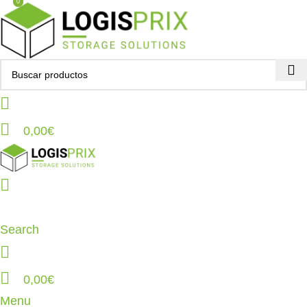
0
0
0,00
€
Search
0,00
€
Menu